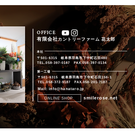
OFFICE
有限会社​
カントリーファーム 花太郎
本社
〒501-6315 岐阜県羽島市下中町石田480
​TEL.058-397-0187 FAX.058-397-0134
第一工場
〒501-6315 岐阜県羽島市下中町石田156-1
​TEL.058-372-9187 FAX.058-201-7187
Mail:
info@hanataro.jp
smilerose.net
ONLINE SHOP