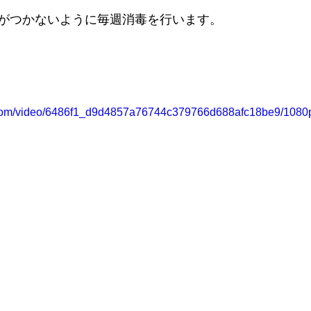
がつかないように毎週消毒を行います。
ic.com/video/6486f1_d9d4857a76744c379766d688afc18be9/1080p